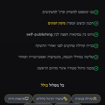
בנו קונספט למשחק ופיץ' למשקיעים
תכנון וביצוע קמפיין
מימון המונים
ניווט בין עסקאות הפצה לבין self-publishing
בניית קהילת שחקנים לפני ואחרי ההשקה
שליטה במודלי הכנסה, מונטיזציה ואסטרטגיית תמחור
מבנה וניהול סטודיו אינדי מהיום הראשון
כל מסלול
כולל
קהילה פנימית
שיעורי תרגול כלולים
סדנאות חיות