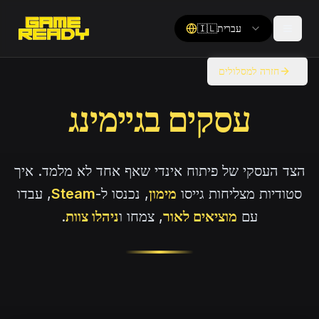
עברית
🇮🇱
חזרה למסלולים
עסקים בגיימינג
הצד העסקי של פיתוח אינדי שאף אחד לא מלמד. איך
סטודיות מצליחות גייסו
מימון
, נכנסו ל-
Steam
, עבדו
עם
מוציאים לאור
, צמחו ו
ניהלו צוות
.
עסקים בגיימינג
ממפתח משחק למנכ"ל